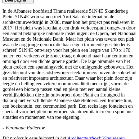
Deel pagina
In de Albanese hoofdstad Tirana realiseerde 51N4E Skanderbeg
Plein. 51N4E won samen met Anri Sala de internationale
architectuurwedstrijd in 2008, maar kon het project pas realiseren in
2017. Het plein was jarenlang een druk verkeerspunt omgeven door
een aantal belangrijke nationale instellingen: de Opera, het Nationaal
Museum en de Nationale Bank. Maar het plein was tevens een plek
waar de nog jonge democratie haar eigen turbulente geschiedenis
schreef. 51N4E ontwierp voor het plein een leegte van 170 x 170
meter: een verkeersvrije zone, traag oplopend naar haar centrum en
omringd door een dichte groene gordel. De lage piramide van het
plein creëert een spanningsveld met de omliggende gebouwen. Het
gezichtspunt van de stadsbewoner steekt immers boven de sokkel uit
en relativeert imposante architectuur. Daar waar het plein door zijn
leegte en helling een zekere monumentaliteit meekrijgt, vormt de
gordel een biotoop tussen stad en plein met een aantal kleine
verblijfsplekken die zijn ontworpen door Plant en Houtgoed in
dialoog met verschillende Albanese stakeholders: een formele tuin,
een boekentuin, een ceremonieel park. Een reeks lage fonteinen en
speciaal voor het plein ontworpen straatmeubilair creëren spontane
situaties en momenten van toe-eigening.
- Véronique Patteeuw
Dit project is gepubliceerd in het
Architectuurboek Vlaanderen