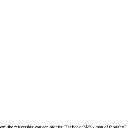
oonlijke reisverslag van een pionier. Het boek ‘bMa - man of thoughts’