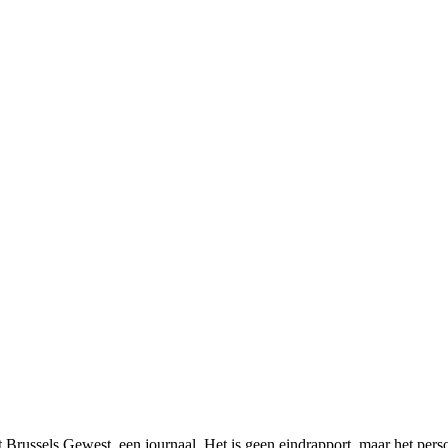
et Brussels Gewest, een journaal. Het is geen eindrapport, maar het pers