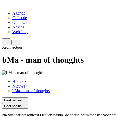
Agenda
Collectie
Onderzoek
Advies
Webshop
Architectuur
bMa - man of thoughts
Home
>
Nieuws
>
bMa - man of thoughts
Deel pagina
Deel pagina
Na vijf jaar presenteert Olivier Bastin, de eerste bouwmeester voor h