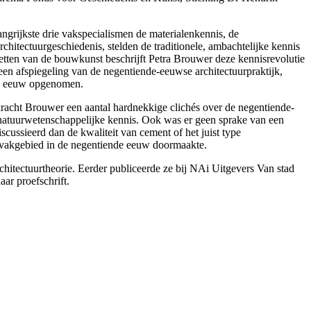
ngrijkste drie vakspecialismen de materialenkennis, de
hitectuurgeschiedenis, stelden de traditionele, ambachtelijke kennis
wetten van de bouwkunst beschrijft Petra Brouwer deze kennisrevolutie
n afspiegeling van de negentiende-eeuwse architectuurpraktijk,
19e eeuw opgenomen.
kracht Brouwer een aantal hardnekkige clichés over de negentiende-
e natuurwetenschappelijke kennis. Ook was er geen sprake van een
cussieerd dan de kwaliteit van cement of het juist type
 vakgebied in de negentiende eeuw doormaakte.
hitectuurtheorie. Eerder publiceerde ze bij NAi Uitgevers Van stad
ar proefschrift.