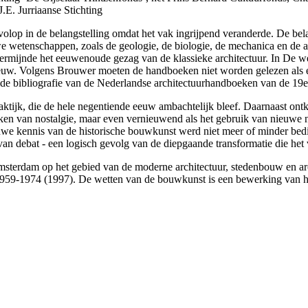
.E. Jurriaanse Stichting
olop in de belangstelling omdat het vak ingrijpend veranderde. De bela
 wetenschappen, zoals de geologie, de biologie, de mechanica en de arc
ondermijnde het eeuwenoude gezag van de klassieke architectuur. In De 
eeuw. Volgens Brouwer moeten de handboeken niet worden gelezen als ee
eide bibliografie van de Nederlandse architectuurhandboeken van de 
aktijk, die de hele negentiende eeuw ambachtelijk bleef. Daarnaast ont
 teken van nostalgie, maar even vernieuwend als het gebruik van nieuw
uwe kennis van de historische bouwkunst werd niet meer of minder bedis
 debat - een logisch gevolg van de diepgaande transformatie die het
Amsterdam op het gebied van de moderne architectuur, stedenbouw en arc
 1959-1974 (1997). De wetten van de bouwkunst is een bewerking van ha