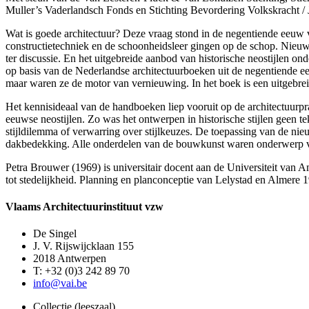
Muller’s Vaderlandsch Fonds en Stichting Bevordering Volkskracht / J
Wat is goede architectuur? Deze vraag stond in de negentiende eeuw v
constructietechniek en de schoonheidsleer gingen op de schop. Nieuwe
ter discussie. En het uitgebreide aanbod van historische neostijlen 
op basis van de Nederlandse architectuurboeken uit de negentiende 
maar waren ze de motor van vernieuwing. In het boek is een uitgebr
Het kennisideaal van de handboeken liep vooruit op de architectuurpr
eeuwse neostijlen. Zo was het ontwerpen in historische stijlen geen
stijldilemma of verwarring over stijlkeuzes. De toepassing van de nie
dakbedekking. Alle onderdelen van de bouwkunst waren onderwerp van
Petra Brouwer (1969) is universitair docent aan de Universiteit van 
tot stedelijkheid. Planning en planconceptie van Lelystad en Almere
Vlaams Architectuurinstituut vzw
De Singel
J. V. Rijswijcklaan 155
2018 Antwerpen
T: +32 (0)3 242 89 70
info@vai.be
Collectie (leeszaal)