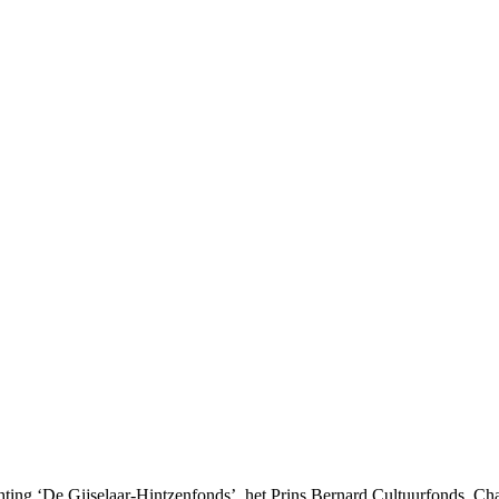
hting ‘De Gijselaar-Hintzenfonds’, het Prins Bernard Cultuurfonds, C