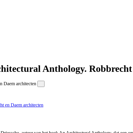
chitectural Anthology. Robbrech
cht en Daem architecten
 Driessche, auteur van het boek An Architectural Anthology, dat een 