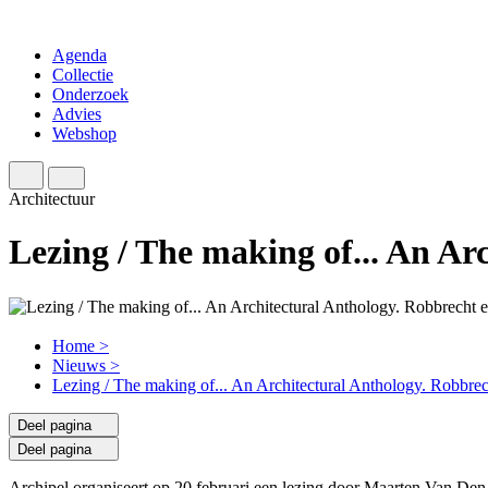
Agenda
Collectie
Onderzoek
Advies
Webshop
Architectuur
Lezing / The making of... An Ar
Home
>
Nieuws
>
Lezing / The making of... An Architectural Anthology. Robbre
Deel pagina
Deel pagina
Archipel organiseert op 20 februari een lezing door Maarten Van Den