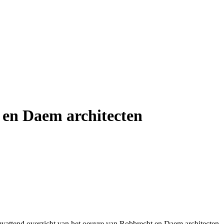
t en Daem architecten
omvattend overzicht van het oeuvre van Robbrecht en Daem architecten