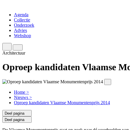
Agenda
Collectie
Onderzoek
Advies
Webshop
Architectuur
Oproep kandidaten Vlaamse Mo
Home
>
Nieuws
>
Oproep kandidaten Vlaamse Monumentenprijs 2014
Deel pagina
Deel pagina
De Vlaamse Monumentenprijs gaat op zoek naar dé voorbeelden van on