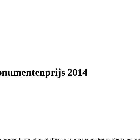
numentenprijs 2014
roerend erfgoed met de focus op duurzame realisaties. Kent u een re