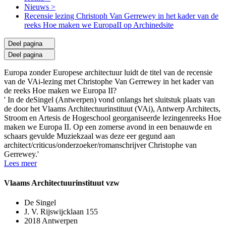
Nieuws
>
Recensie lezing Christoph Van Gerrewey in het kader van de
reeks Hoe maken we EuropaII op Archinedsite
Deel pagina
Deel pagina
Europa zonder Europese architectuur luidt de titel van de recensie
van de VAi-lezing met Christophe Van Gerrewey in het kader van
de reeks Hoe maken we Europa II?
' In de deSingel (Antwerpen) vond onlangs het sluitstuk plaats van
de door het Vlaams Architectuurinstituut (VAi), Antwerp Architects,
Stroom en Artesis de Hogeschool georganiseerde lezingenreeks Hoe
maken we Europa II. Op een zomerse avond in een benauwde en
schaars gevulde Muziekzaal was deze eer gegund aan
architect/criticus/onderzoeker/romanschrijver Christophe van
Gerrewey.'
Lees meer
Vlaams Architectuurinstituut vzw
De Singel
J. V. Rijswijcklaan 155
2018 Antwerpen