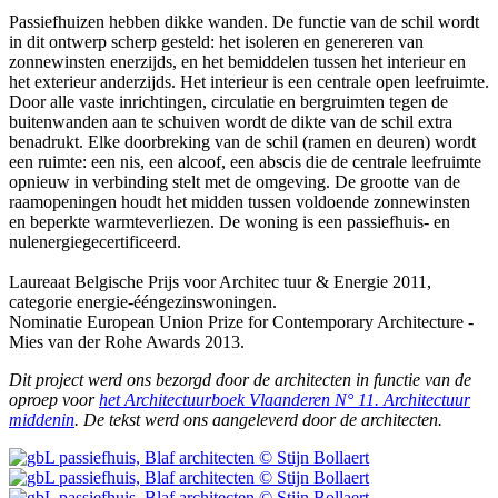
Passiefhuizen hebben dikke wanden. De functie van de schil wordt
in dit ontwerp scherp gesteld: het isoleren en genereren van
zonnewinsten enerzijds, en het bemiddelen tussen het interieur en
het exterieur anderzijds. Het interieur is een centrale open leefruimte.
Door alle vaste inrichtingen, circulatie en bergruimten tegen de
buitenwanden aan te schuiven wordt de dikte van de schil extra
benadrukt. Elke doorbreking van de schil (ramen en deuren) wordt
een ruimte: een nis, een alcoof, een abscis die de centrale leefruimte
opnieuw in verbinding stelt met de omgeving. De grootte van de
raamopeningen houdt het midden tussen voldoende zonnewinsten
en beperkte warmteverliezen. De woning is een passiefhuis- en
nulenergiegecertificeerd.
Laureaat Belgische Prijs voor Architec tuur & Energie 2011,
categorie energie-ééngezinswoningen.
Nominatie European Union Prize for Contemporary Architecture -
Mies van der Rohe Awards 2013.
Dit project werd ons bezorgd door de architecten in functie van de
oproep voor
het Architectuurboek Vlaanderen N° 11. Architectuur
middenin
. De tekst werd ons aangeleverd door de architecten.