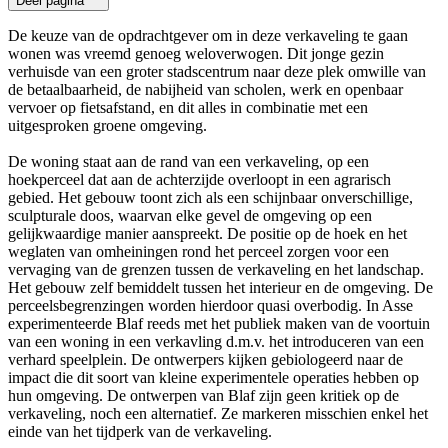
Deel pagina
De keuze van de opdrachtgever om in deze verkaveling te gaan
wonen was vreemd genoeg weloverwogen. Dit jonge gezin
verhuisde van een groter stadscentrum naar deze plek omwille van
de betaalbaarheid, de nabijheid van scholen, werk en openbaar
vervoer op fietsafstand, en dit alles in combinatie met een
uitgesproken groene omgeving.
De woning staat aan de rand van een verkaveling, op een
hoekperceel dat aan de achterzijde overloopt in een agrarisch
gebied. Het gebouw toont zich als een schijnbaar onverschillige,
sculpturale doos, waarvan elke gevel de omgeving op een
gelijkwaardige manier aanspreekt. De positie op de hoek en het
weglaten van omheiningen rond het perceel zorgen voor een
vervaging van de grenzen tussen de verkaveling en het landschap.
Het gebouw zelf bemiddelt tussen het interieur en de omgeving. De
perceelsbegrenzingen worden hierdoor quasi overbodig. In Asse
experimenteerde Blaf reeds met het publiek maken van de voortuin
van een woning in een verkavling d.m.v. het introduceren van een
verhard speelplein. De ontwerpers kijken gebiologeerd naar de
impact die dit soort van kleine experimentele operaties hebben op
hun omgeving. De ontwerpen van Blaf zijn geen kritiek op de
verkaveling, noch een alternatief. Ze markeren misschien enkel het
einde van het tijdperk van de verkaveling.